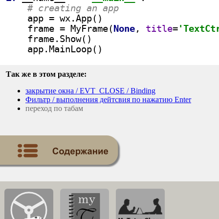
# creating an app
app = wx.App()
    frame = MyFrame(
None
, 
title
=
'TextCt
    frame.Show()
    app.MainLoop()
Так же в этом разделе:
закрытие окна / EVT_CLOSE / Binding
Фильтр / выполнения дейтсвия по нажатию Enter
переход по табам