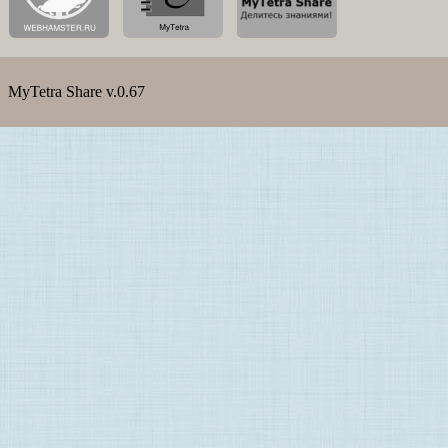
MyTetra Share v.0.67