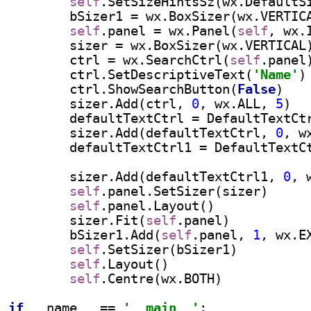
self
.SetSizeHintsSz(wx.DefaultS
        bSizer1 = wx.BoxSizer(wx.VERTIC
self
.panel = wx.Panel(
self
, wx.
        sizer = wx.BoxSizer(wx.VERTICAL
        ctrl = wx.SearchCtrl(
self
.panel
        ctrl.SetDescriptiveText(
'Name'
)
        ctrl.ShowSearchButton(
False
)
        sizer.Add(ctrl, 
0
, wx.ALL, 
5
)
        defaultTextCtrl = DefaultTextCt
        sizer.Add(defaultTextCtrl, 
0
, w
        defaultTextCtrl1 = DefaultTextC
                                       
        sizer.Add(defaultTextCtrl1, 
0
, 
self
.panel.SetSizer(sizer)
self
.panel.Layout()
        sizer.Fit(
self
.panel)
        bSizer1.Add(
self
.panel, 
1
, wx.E
self
.SetSizer(bSizer1)
self
.Layout()
self
.Centre(wx.BOTH)
if 
__name__ == 
'__main__'
: