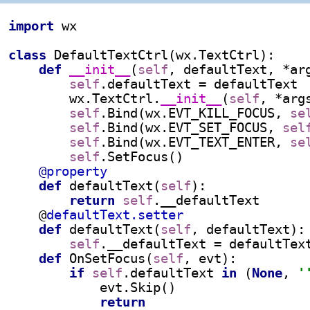
import 
wx
class 
DefaultTextCtrl(wx.TextCtrl):
def 
__init__
(
self
, defaultText, *ar
self
.defaultText = defaultText
        wx.TextCtrl.
__init__
(
self
, *arg
self
.Bind(wx.EVT_KILL_FOCUS, 
se
self
.Bind(wx.EVT_SET_FOCUS, 
sel
self
.Bind(wx.EVT_TEXT_ENTER, 
se
self
.SetFocus()
@
property
def 
defaultText(
self
):
return 
self
.__defaultText
    @
defaultText.setter
def 
defaultText(
self
, defaultText):
self
.__defaultText = defaultTex
def 
OnSetFocus(
self
, evt):
if 
self
.defaultText 
in 
(
None
, 
'
            evt.Skip()
return