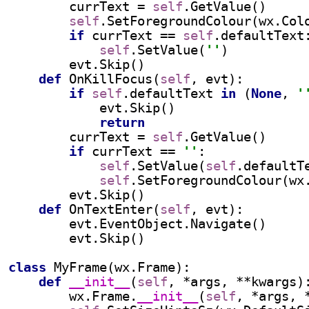
currText = 
self
.GetValue()
self
.SetForegroundColour(wx.Col
if 
currText == 
self
.defaultText
self
.SetValue(
''
)
        evt.Skip()
def 
OnKillFocus(
self
, evt):
if 
self
.defaultText 
in 
(
None
, 
'
            evt.Skip()
return
currText = 
self
.GetValue()
if 
currText == 
''
:
self
.SetValue(
self
.defaultT
self
.SetForegroundColour(wx
        evt.Skip()
def 
OnTextEnter(
self
, evt):
        evt.EventObject.Navigate()
        evt.Skip()
class 
MyFrame(wx.Frame):
def 
__init__
(
self
, *args, **kwargs)
        wx.Frame.
__init__
(
self
, *args, 