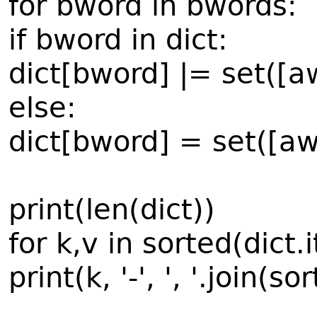
for bword in bwords:
if bword in dict:
dict[bword] |= set([a
else:
dict[bword] = set([aw
print(len(dict))
for k,v in sorted(dict.
print(k, '-', ', '.join(so