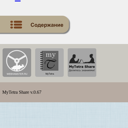
MyTetra Share v.0.67