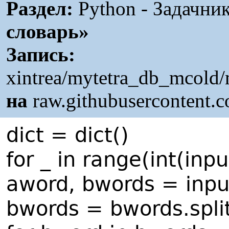
Раздел:
Python - Задачни
словарь»
Запись:
xintrea/mytetra_db_mcold/
на
raw.githubusercontent.
dict = dict()
for _ in range(int(inpu
aword, bwords = input()
bwords = bwords.split(