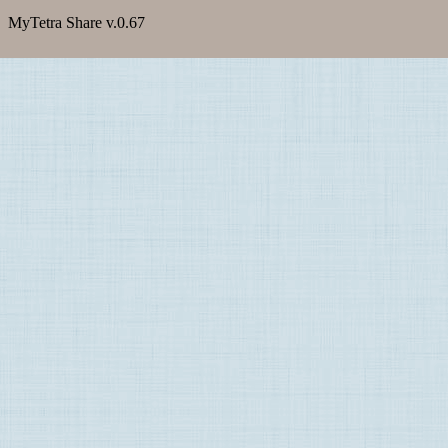
MyTetra Share v.0.67