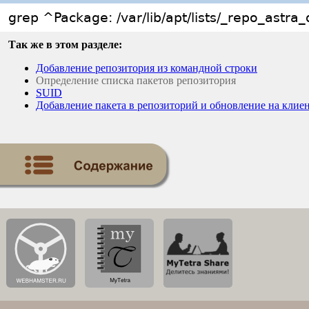
grep ^Package: /var/lib/apt/lists/_repo_astr
Так же в этом разделе:
Добавление репозитория из командной строки
Определение списка пакетов репозитория
SUID
Добавление пакета в репозиторий и обновление на клие