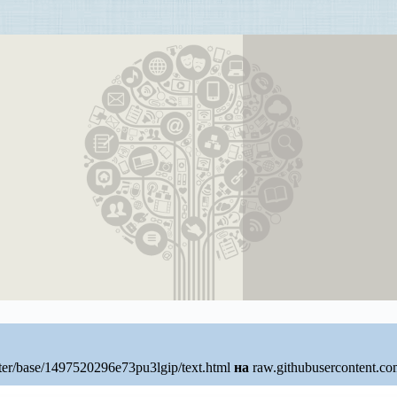
ter/base/1497520296e73pu3lgip/text.html
на
raw.githubusercontent.c