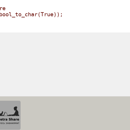
re
bool_to_char(True));