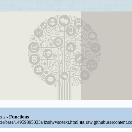
xis -
Functions
ter/base/14959895333a4zsdwvsc/text.html
на
raw.githubusercontent.c