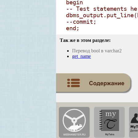
begin
-- Test statements he
dbms_output.put_line(
--commit;
end;
Так же в этом разделе:
Перевод bool в varchar2
get_name