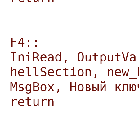
F4::
IniRead, OutputVa
hellSection, new_
MsgBox, Новый клю
return