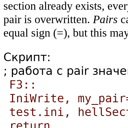
section already exists, eve
pair is overwritten.
Pairs
ca
equal sign (=), but this ma
Скрипт:
; работа с pair зна
F3::
IniWrite, my_pair
test.ini, hellSec
return