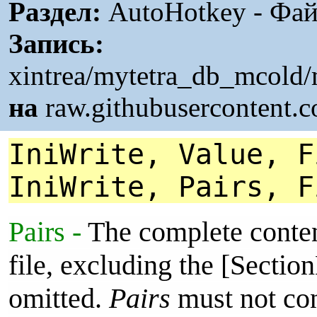
Раздел:
AutoHotkey - Фа
Запись:
xintrea/mytetra_db_mcold/
на
raw.githubusercontent.
IniWrite, Value, F
IniWrite, Pairs, F
Pairs -
The complete content
file, excluding the [Secti
omitted.
Pairs
must not cont