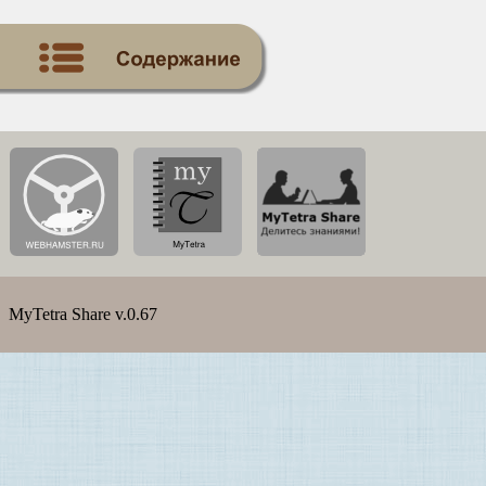
MyTetra Share v.0.67