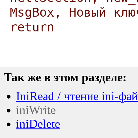
MsgBox, Новый клю
return
Так же в этом разделе:
IniRead / чтение ini-фа
iniWrite
iniDelete