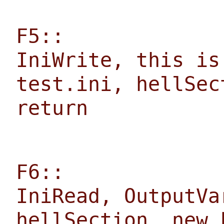
F5::
IniWrite, this is
test.ini, hellSec
return
F6::
IniRead, OutputVa
hellSection, new_