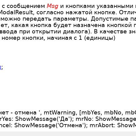
г с сообщением
Msg
и кнопками указанными в
odalResult, согласно нажатой кнопке. Отли
од можно передать параметры. Допустимые п
вает, какая кнопка будет назначена кнопкой
ввода при открытии диалога). В качестве з
номер кнопки, начиная с 1 (единицы)
s
;
нет - отмена ', mtWarning, [mbYes, mbNo, mbC
f mrYes: ShowMessage('Да'); mrNo: ShowMessage
cel: ShowMessage('Отмена'); mrAbort: ShowM