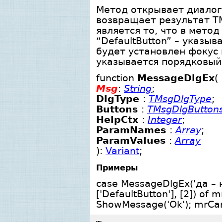
Метод открывает диало
возвращает результат TM
является то, что в мет
“DefaultButton” – указы
будет установлен фокус 
указывается порядковый 
function
MessageDlgEx
(
Msg
:
String
;
DlgType
:
TMsgDlgType
;
Buttons
:
TMsgDlgButton
HelpCtx
:
Integer
;
ParamNames
:
Array
;
ParamValues
:
Array
):
Variant
;
Примеры
case MessageDlgEx('да – 
['DefaultButton'], [2]) o
ShowMessage('Ok'); mrCan