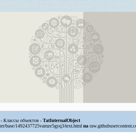
l - Классы объектов -
TatInternalObject
ter/base/1492437725vamze5gyq3/text.html
на
raw.githubusercontent.