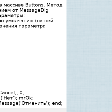
 массиве Buttons. Метод
чием от MessageDlg
араметры:
 по умолчанию (на ней
начения параметра
ancel], 0,
('Нет'); mrOk:
essage('Отменить'); end;