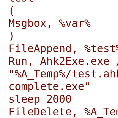
(
Msgbox, %var%
)
FileAppend, %test
Run, Ahk2Exe.exe 
"%A_Temp%/test.ah
complete.exe"
sleep 2000
FileDelete, %A_Te