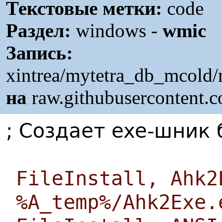
Текстовые метки:
code
Раздел:
windows -
wmic
Запись:
xintrea/mytetra_db_mcold/
на
raw.githubusercontent.
; Создает exe-шник
FileInstall, Ahk2
%A_temp%/Ahk2Exe.