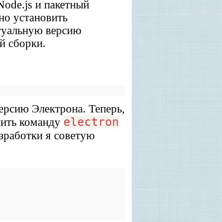
ode.js и пакетный
но установить
ктуальную версию
й сборки.
ерсию Электрона. Теперь,
electron
нить команду
зработки я советую