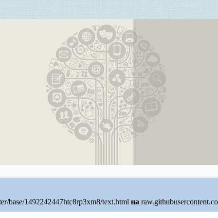
ter/base/1492242447htc8rp3xm8/text.html
на
raw.githubusercontent.c