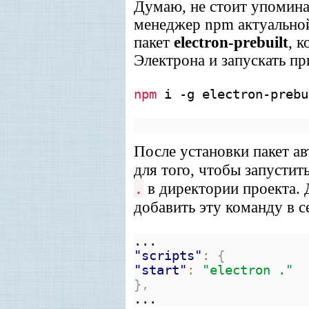
Думаю, не стоит упомина
менеджер npm актуальной
пакет
electron-prebuilt
, 
Электрона и запускать п
npm
i -g electron-prebu
После установки пакет а
для того, чтобы запусти
.
в директории проекта. 
добавить эту команду в 
...
"scripts"
:
{
"start"
:
"electron ."
},
...