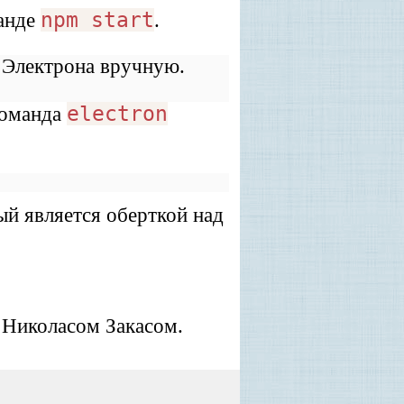
npm start
анде
.
 Электрона вручную.
electron
команда
ый является оберткой над
 Николасом Закасом.