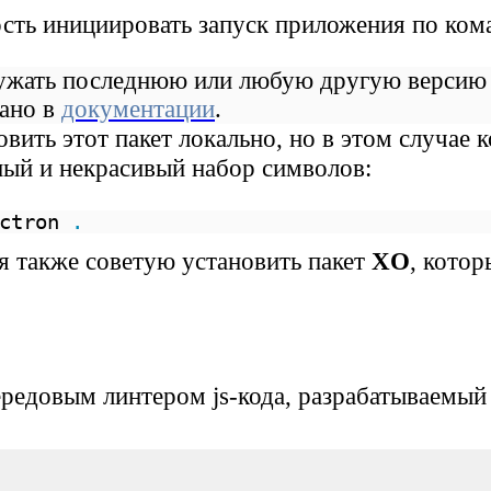
ость инициировать запуск приложения по ком
ужать последнюю или любую другую версию
сано в
документации
.
овить этот пакет локально, но в этом случае 
ный и некрасивый набор символов:
ectron
.
я также советую установить пакет
XO
, котор
ередовым линтером js-кода, разрабатываемый