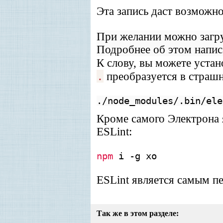
Эта запись даст возможн
При желании можно загр
Подробнее об этом напи
К слову, вы можете устан
.
преобразуется в страш
./node_modules/.bin/el
Кроме самого Электрона 
ESLint:
npm
i -g xo
ESLint является самым п
Так же в этом разделе: