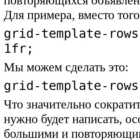
повторяющихся объявлени
Для примера, вместо того
g
rid-template-rows
1fr;
М
ы можем сделать это:
g
rid-template-rows
Ч
то значительно сократит
нужно будет написать, ос
большими и повторяющи