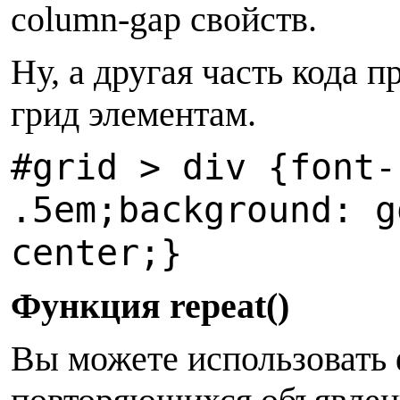
column-gap свойств.
Н
у, а другая часть кода 
грид элементам.
#
grid > div {
f
ont-
.5em;
b
ackground: g
center;
}
Ф
ункция repeat()
В
ы можете использовать 