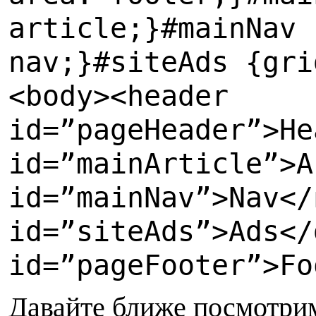
article;
}
#
mainNav 
nav;
}
#
siteAds {
g
ri
<
body>
<
header
id=”pageHeader”>He
id=”mainArticle”>A
id=”mainNav”>Nav</
id=”siteAds”>Ads</
id=”pageFooter”>Fo
Д
авайте ближе посмотри