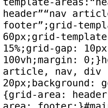
template-areas:
“
he
header”
“
nav articl
footer”;
g
rid-templ
60px;
g
rid-template
15%;
g
rid-gap: 10px
100vh;
m
argin: 0;
}
h
article, nav, div 
20px;
b
ackground: g
{
g
rid-area: header
area: footer;
}
#
mai