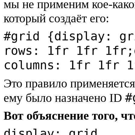
мы не применим кое-какой
который создаёт его:
#
grid {
d
isplay: gr
rows: 1fr 1fr 1fr;
columns: 1fr 1fr 1
Э
то правило применяетс
#
ему было назначено ID
В
от объяснение того, ч
d
isplay: grid