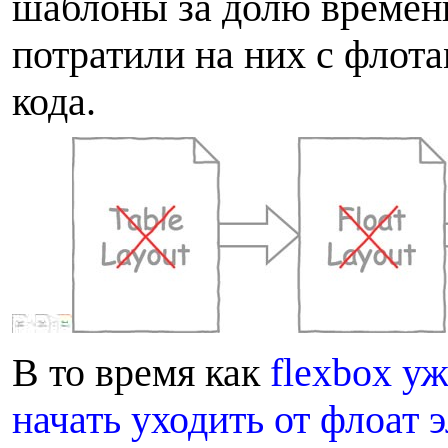
шаблоны за долю времени
потратили на них с флот
кода.
В
то время как
flexbox у
начать уходить от флоат 