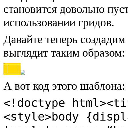
становится довольно пус
использовании гридов.
Д
авайте теперь создадим
выглядит таким образом:
А
вот код этого шаблона:
<
!doctype html>
<
ti
<
style>
b
ody {
d
ispl