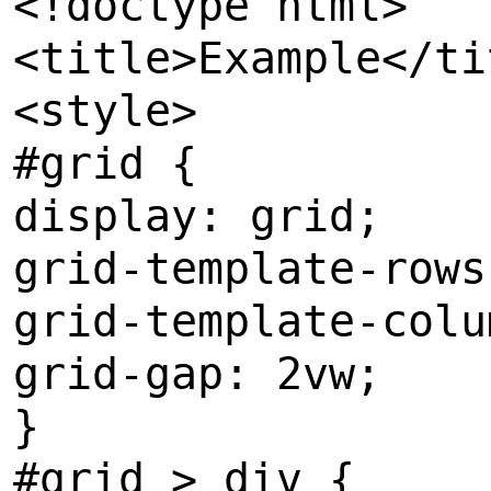
<
!doctype html>
<title>Example</ti
<style>
#grid {
display: grid;
grid-template-rows
grid-template-colu
grid-gap: 2vw;
}
#grid > div {