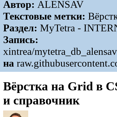
Автор:
ALENSAV
Текстовые метки:
Вёрстк
Раздел:
MyTetra - INTER
Запись:
xintrea/mytetra_db_alensa
на
raw.githubusercontent.
В
ёрстка на Grid в 
и справочник