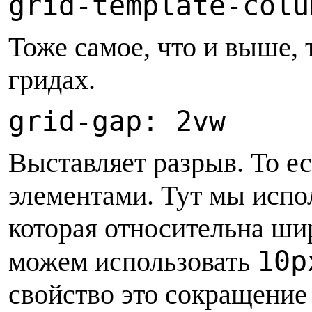
g
rid-template-colu
Т
оже самое, что и выше, 
гридах.
g
rid-gap: 2vw
В
ыставляет разрыв. То е
элементами. Тут мы испо
которая относительна ши
10p
можем использовать
свойство это сокращение д