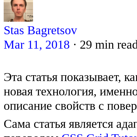
Stas Bagretsov
Mar 11, 2018
· 29 min rea
Э
та статья показывает, к
новая технология, именно 
описание свойств с пов
С
ама статья является а