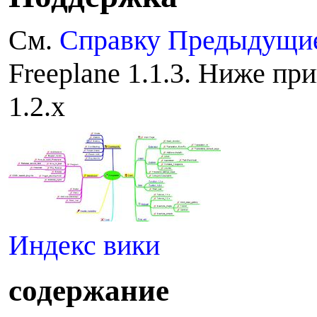
С
м.
Справку Предыдущие
Freeplane 1.1.3. Ниже пр
1.2.x
Индекс вики
с
одержание