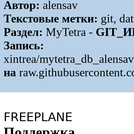
Автор:
alensav
Текстовые метки:
git, da
Раздел:
MyTetra -
GIT_И
Запись:
xintrea/mytetra_db_alensa
на
raw.githubusercontent.
FREEPLANE
П
оддержка