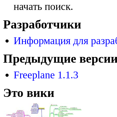
начать поиск.
Р
азработчики
Информация для разра
П
редыдущие верси
Freeplane 1.1.3
Э
то вики