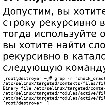
Допустим, вы хотит
строку рекурсивно 
тогда используйте о
вы хотите найти сло
рекурсивно в катало
следующую команд
[root@destroyer ~]# grep -r "check_orac
/etc/selinux/targeted/contexts/files/fi
Binary file /etc/selinux/targeted/conte
/etc/selinux/targeted/modules/active/fi
/etc/selinux/targeted/modules/active/fi
[root@destroyer ~]