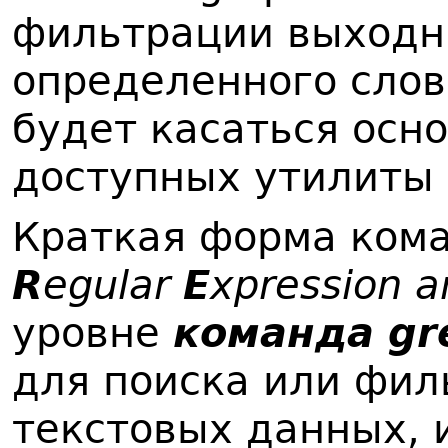
фильтрации выходн
определенного слов
будет касаться осн
доступных утилиты g
Краткая форма кома
R
egular
E
xpression 
уровне
команда
g
r
для поиска или фил
текстовых данных, 