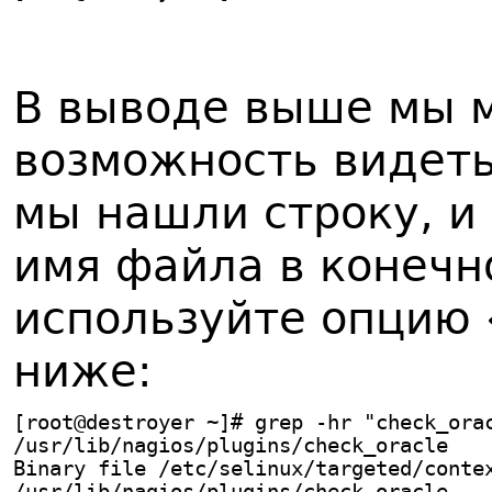
В выводе выше мы 
возможность видеть
мы нашли строку, и
имя файла в конечн
используйте опцию «
ниже:
[root@destroyer ~]# grep -hr "check_ora
/usr/lib/nagios/plugins/check_oracle   
Binary file /etc/selinux/targeted/conte
/usr/lib/nagios/plugins/check_oracle   