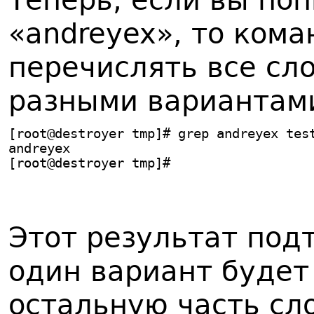
Теперь, если вы по
«andreyex», то кома
перечислять все сло
разными вариантами
[root@destroyer tmp]# grep andreyex tes
andreyex
[root@destroyer tmp]#
Этот результат под
один вариант будет
остальную часть сло