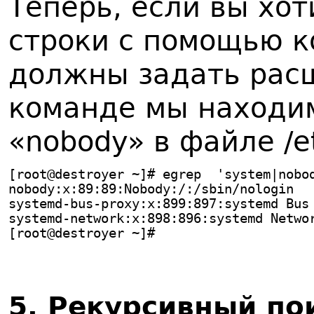
Теперь, если вы хот
строки с помощью к
должны задать рас
команде мы находим
«nobody» в файле /e
[root@destroyer ~]# egrep  'system|nobo
nobody:x:89:89:Nobody:/:/sbin/nologin
systemd-bus-proxy:x:899:897:systemd Bus
systemd-network:x:898:896:systemd Netwo
[root@destroyer ~]#
5.
Р
екурсивный по