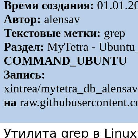
Время создания:
01.01.2
Автор:
alensav
Текстовые метки:
grep
Раздел:
MyTetra - Ubunt
COMMAND_UBUNTU
Запись:
xintrea/mytetra_db_alensa
на
raw.githubusercontent.
Утилита grep в Linu