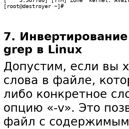
[    5.567780] [TTM] Zone  kernel: Avai
[root@destroyer ~]#
7. Инвертировани
grep в Linux
Допустим, если вы 
слова в файле, кот
либо конкретное сло
опцию «-v». Это поз
файл с содержимым,