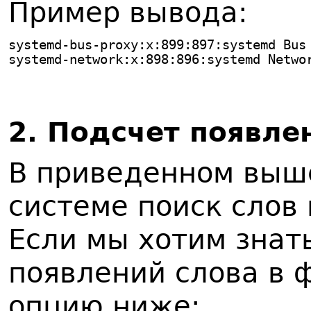
Пример вывода:
systemd-bus-proxy:x:899:897:systemd Bus
systemd-network:x:898:896:systemd Netwo
2. Подсчет появле
В приведенном выш
системе поиск слов 
Если мы хотим знат
появлений слова в 
опцию ниже: