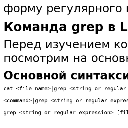
форму регулярного
Команда grep в L
Перед изучением ко
посмотрим на основ
Основной синтакс
cat <file name>|grep <string or regular
<command>|grep <string or regular expre
grep <string or regular expression> [fi