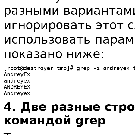
разными вариантами
игнорировать этот 
использовать параме
показано ниже:
[root@destroyer tmp]# grep -i andreyex 
AndreyEx
andreyex
ANDREYEX
Andreyex
4. Две разные стр
командой grep