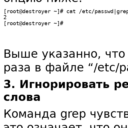
[root@destroyer ~]# cat /etc/passwd|gre
2
[root@destroyer ~]#
Выше указанно, что
раза в файле “/etc/
3. Игнорировать р
слова
Команда grep чувств
это означает, что о