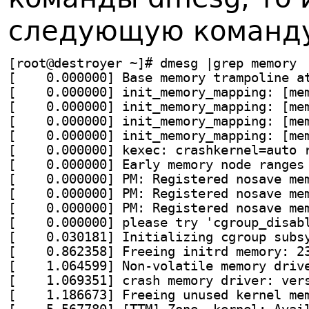
следующую команд
[root@destroyer ~]# dmesg |grep memory
[    0.000000] Base memory trampoline a
[    0.000000] init_memory_mapping: [me
[    0.000000] init_memory_mapping: [me
[    0.000000] init_memory_mapping: [me
[    0.000000] init_memory_mapping: [me
[    0.000000] kexec: crashkernel=auto 
[    0.000000] Early memory node ranges
[    0.000000] PM: Registered nosave me
[    0.000000] PM: Registered nosave me
[    0.000000] PM: Registered nosave me
[    0.000000] please try 'cgroup_disab
[    0.030181] Initializing cgroup subs
[    0.862358] Freeing initrd memory: 2
[    1.064599] Non-volatile memory driv
[    1.069351] crash memory driver: ver
[    1.186673] Freeing unused kernel me