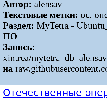
Автор:
alensav
Текстовые метки:
ос, оп
Раздел:
MyTetra - Ubunt
ПО
Запись:
xintrea/mytetra_db_alensa
на
raw.githubusercontent.
Отечественные опе