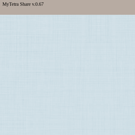
MyTetra Share v.0.67