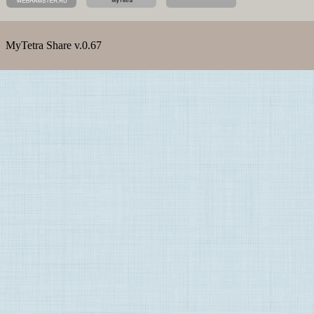
MyTetra Share v.0.67