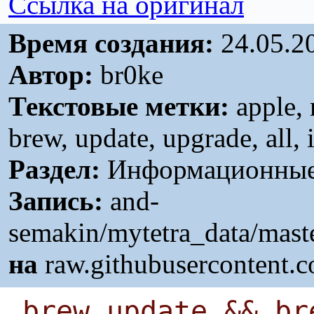
Ссылка на оригинал
Время создания:
24.05.2
Автор:
br0ke
Текстовые метки:
apple,
brew, update, upgrade, all, 
Раздел:
Информационные 
Запись:
and-
semakin/mytetra_data/mas
на
raw.githubusercontent.
brew update && br