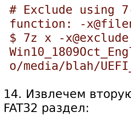
# Exclude using 7
function: -x@file
$ 7z x -x@exclude
Win10_1809Oct_Eng
o/media/blah/UEFI
14. Извлечем втору
FAT32 раздел: