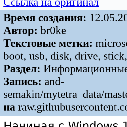
Ссылка на оригинал
Время создания:
12.05.2
Автор:
br0ke
Текстовые метки:
microso
boot, usb, disk, drive, stick,
Раздел:
Информационные 
Запись:
and-
semakin/mytetra_data/mast
на
raw.githubusercontent.
Начиная с Windows 