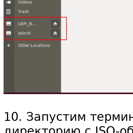
10. Запустим терми
директорию с ISO-о