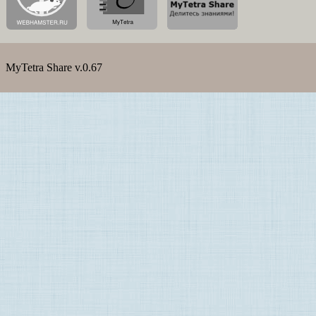
MyTetra Share v.0.67