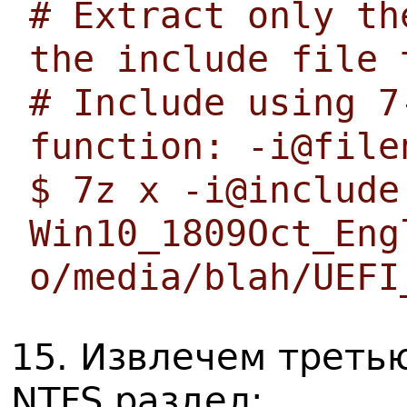
# Extract only th
the include file 
# Include using 7
function: -i@file
$ 7z x -i@include
Win10_1809Oct_Eng
o/media/blah/UEFI
15. Извлечем треть
NTFS раздел: