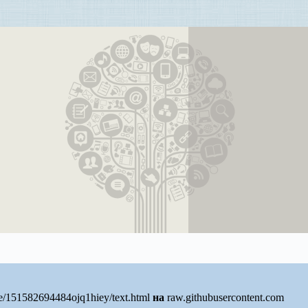
e/151582694484ojq1hiey/text.html
на
raw.githubusercontent.com