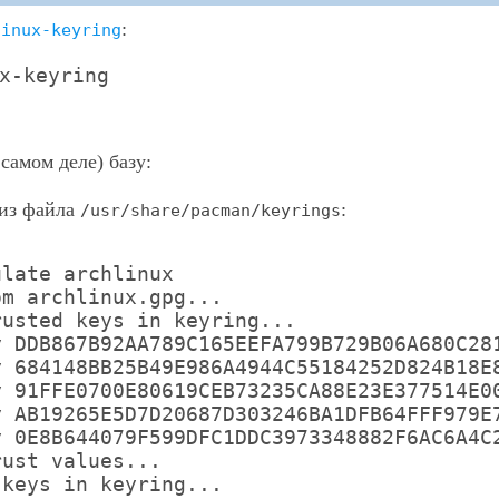
:
linux-keyring
x-keyring
самом деле) базу:
из файла
:
/usr/share/pacman/keyrings
ulate archlinux
om archlinux.gpg...
rusted keys in keyring...
y DDB867B92AA789C165EEFA799B729B06A680C28
y 684148BB25B49E986A4944C55184252D824B18E
y 91FFE0700E80619CEB73235CA88E23E377514E0
y AB19265E5D7D20687D303246BA1DFB64FFF979E
y 0E8B644079F599DFC1DDC3973348882F6AC6A4C
rust values...
 keys in keyring...