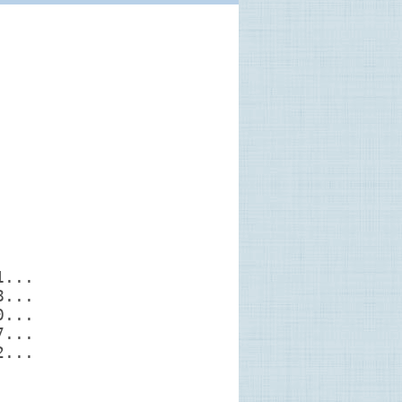
1...
8...
0...
7...
2...