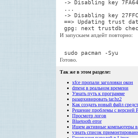
-> Disabling key 7FA6
...
-> Disabling key 27FF
==> Updating trust da
gpg: next trustdb che
И запускаем апдейт повторно:
sudo pacman -Syu
Готово.
Так же в этом разделе:
xfce пропали заголовки окон
dmesg в реальном времени
Узнать путь к программе
разархивировать tar.bz2
Как создать новый файл средс
Решение проблемы с версией P
Просмотр логов
Bluetooth error
Ищем активные компьютеры в
узнать список примонтирован
Генерация паролей в Linux