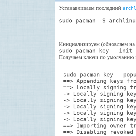
Устанавливаем последний
arch
sudo pacman -S archlinu
Инициализируем (обновляем на 
sudo pacman-key --init
Получаем ключи по умолчанию 
sudo pacman-key --pop
==> Appending keys fr
==> Locally signing t
-> Locally signing ke
-> Locally signing ke
-> Locally signing ke
-> Locally signing ke
-> Locally signing ke
==> Importing owner t
==> Disabling revoked