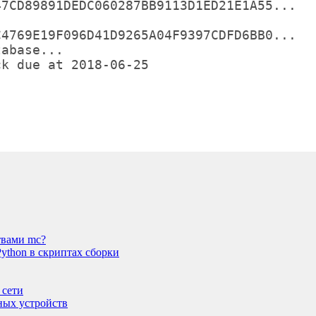
47CD89891DEDC060287BB9113D1ED21E1A55...
C4769E19F096D41D9265A04F9397CDFD6BB0...
tabase...
ck due at 2018-06-25
твами mc?
ython в скриптах сборки
 сети
ных устройств