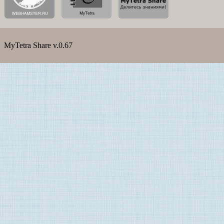
MyTetra Share v.0.67