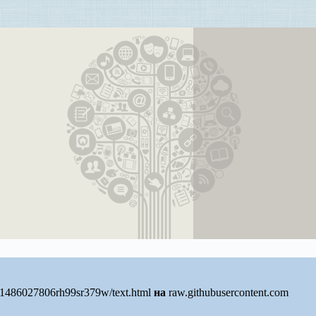
/1486027806rh99sr379w/text.html
на
raw.githubusercontent.com