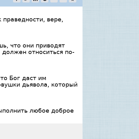
 праведности, вере,
шь, что они приводят
н должен относиться по-
то Бог даст им
ловушки дьявола, который
выполнить любое доброе