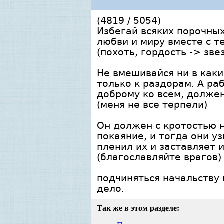
(4819 / 5054)
Избегай всяких порочных
любви и миру вместе с т
(похоть, гордость -> зв
Не вмешивайся ни в каки
только к раздорам. А ра
доброму ко всем, должен
(меня не все терпели)
Он должен с кротостью н
покаяние, и тогда они у
пленил их и заставляет 
(благославляйте врагов)
подчиняться начальству
дело.
Так же в этом разделе: