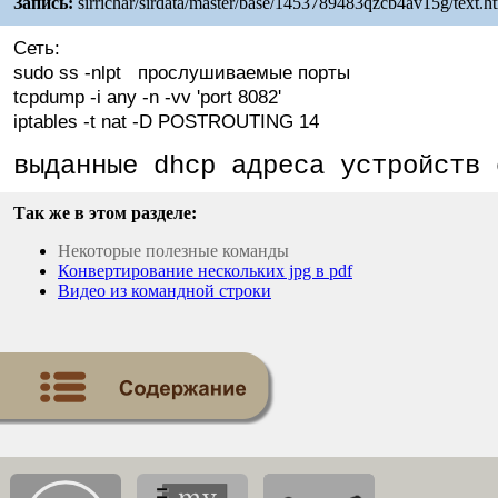
Запись:
sirrichar/sirdata/master/base/1453789483qzcb4av15g/text.h
Сеть:
sudo ss -nlpt прослушиваемые порты
tcpdump -i any -n -vv 'port 8082'
iptables -t nat -D POSTROUTING 14
выданные dhcp адреса устройств
Так же в этом разделе:
Некоторые полезные команды
Конвертирование нескольких jpg в pdf
Видео из командной строки