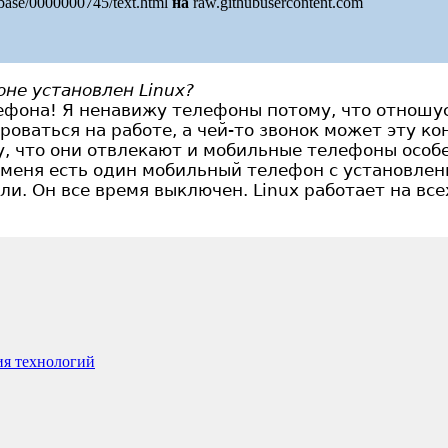
/base/0000000745/text.html
на
raw.githubusercontent.com
оне установлен Linux?
ефона! Я ненавижу телефоны потому, что отношу
оваться на работе, а чей-то звонок может эту к
 что они отвлекают и мобильные телефоны особе
У меня есть один мобильный телефон с установлен
ли. Он все время выключен. Linux работает на вс
ия технологий