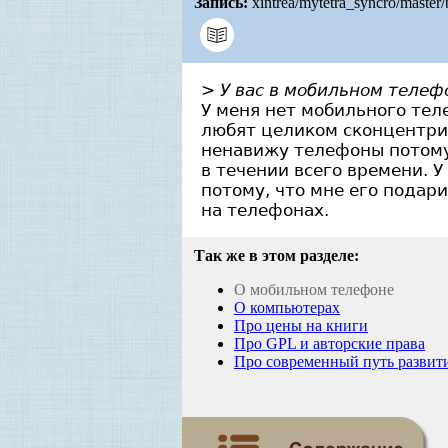
Запись:
xintrea/mytetra_syncro/master
> У вас в мобильном телеф
У меня нет мобильного тел
любят целиком сконцентрир
ненавижу телефоны потому,
в течении всего времени. 
потому, что мне его подари
на телефонах.
Так же в этом разделе:
О мобильном телефоне
О компьютерах
Про цены на книги
Про GPL и авторские права
Про современный путь развит