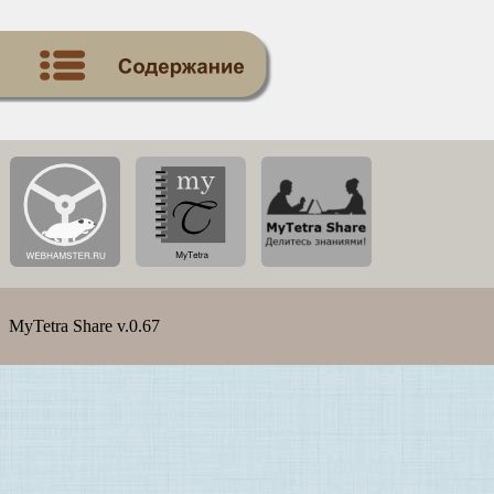
MyTetra Share v.0.67