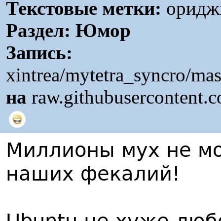
Текстовые метки:
ориджи
Раздел:
Юмор
Запись:
xintrea/mytetra_syncro/mas
на
raw.githubusercontent.
Миллионы мух не мо
наших фекалий!