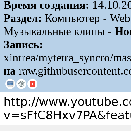
Время создания:
14.10.2
Раздел:
Компьютер - Web /
Музыкальные клипы -
Но
Запись:
xintrea/mytetra_syncro/mas
на
raw.githubusercontent.
http://www.youtube.
v=sFfC8Hxv7PA&feat