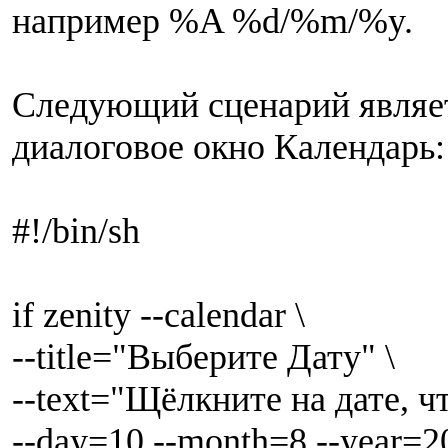
например %A %d/%m/%y.
Следующий сценарий являетс
диалоговое окно Календарь:
#!/bin/sh
if zenity --calendar \
--title="Выберите Дату" \
--text="Щёлкните на дате, ч
--day=10 --month=8 --year=2