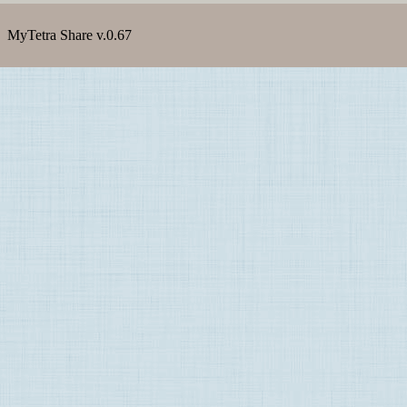
MyTetra Share v.0.67