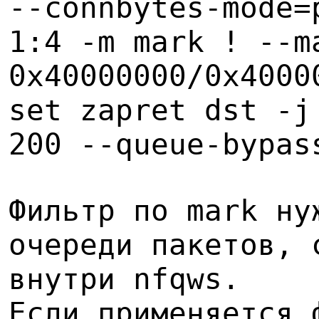
--connbytes-mode=
1:4 -m mark ! --m
0x40000000/0x4000
set zapret dst -j
200 --queue-bypas
Фильтр по mark ну
очереди пакетов, 
внутри nfqws.
Если применяется 