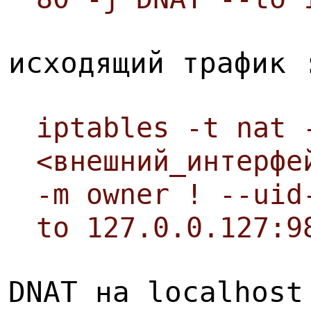
исходящий трафик 
iptables -t nat 
<внешний_интерфе
-m owner ! --uid
to 127.0.0.127:9
DNAT на localhost