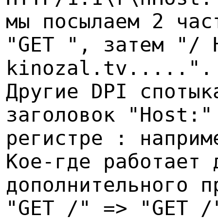
мы посылаем 2 час
"GET ", затем "/ 
kinozal.tv.....".
Другие DPI спотык
заголовок "Host:"
регистре : наприм
Кое-где работает 
дополнительного п
"GET /" => "GET /