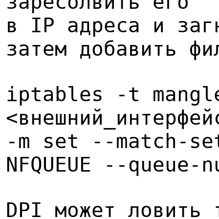
заресолвить его
в IP адреса и заг
затем добавить фи
iptables -t mangl
<внешний_интерфей
-m set --match-se
NFQUEUE --queue-n
DPI может ловить 