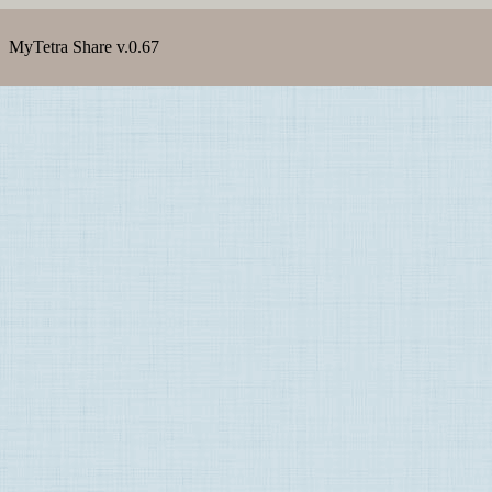
MyTetra Share v.0.67