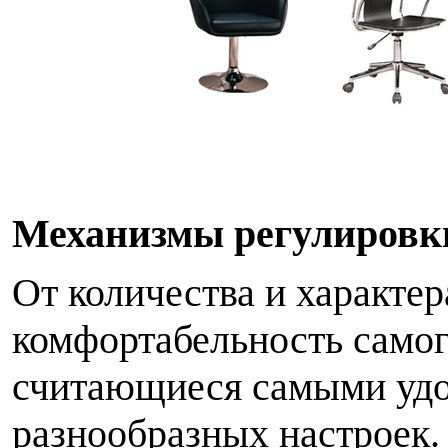
М
еханизмы
р
егулировк
От количества и характер
комфортабельность самог
считающиеся самыми удо
разнообразных настроек.