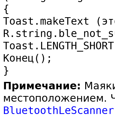
{
Toast.makeText (эт
R.string.ble_not_s
Toast.LENGTH_SHORT
Конец();
}
Примечание:
Маяки
местоположением. 
BluetoothLeScanner