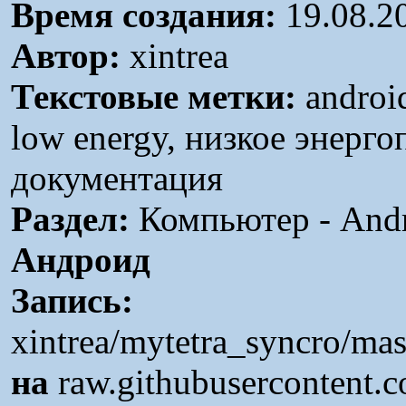
Время создания:
19.08.2
Автор:
xintrea
Текстовые метки:
android
low energy, низкое энерго
документация
Раздел:
Компьютер - Andr
Андроид
Запись:
xintrea/mytetra_syncro/ma
на
raw.githubusercontent.