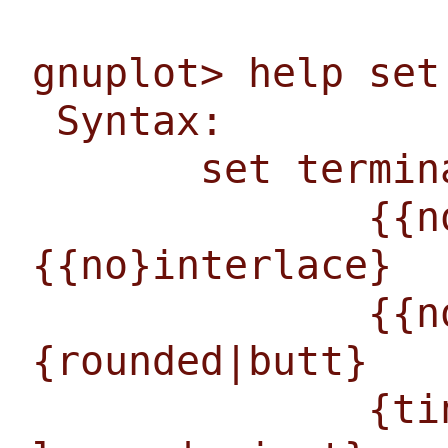
gnuplot> help set
Syntax:
set terminal
{{no}tran
{{no}interlace}
{{no}tru
{rounded|butt}
{tiny | sm