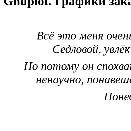
Gnuplot. Графики за
Всё это меня очен
Седловой, увлёк
Но потому он спохва
ненаучно, понавеш
Понед