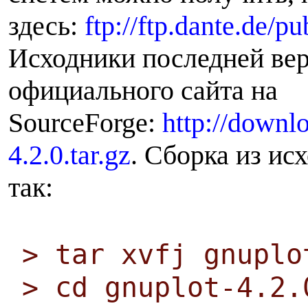
здесь:
ftp://ftp.dante.de/p
Исходники последней вер
официального сайта на
SourceForge:
http://downl
4.2.0.tar.gz
. Сборка из ис
так:
> tar xvfj gnuplo
> cd gnuplot-4.2.