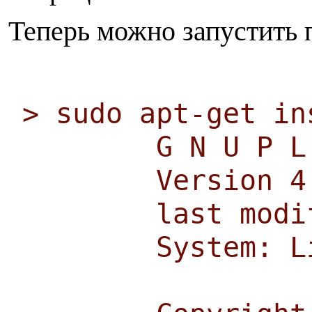
Теперь можно запустить 
> sudo apt-get in
G N U P L 
Version 4.2 p
last modified
System: Linux