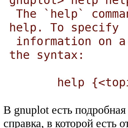
gnuplot> help hel
The `help` comma
help. To specify
information on a
the syntax:
help {<topi
В gnuplot есть подробная
справка, в которой есть о