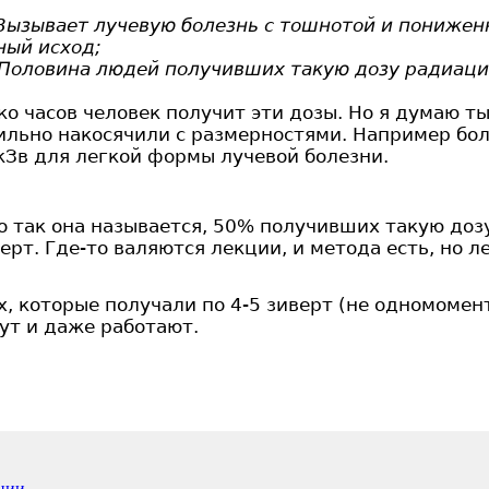
- Вызывает лучевую болезнь с тошнотой и пониж
ный исход;
– Половина людей получивших такую дозу радиаци
о часов человек получит эти дозы. Но я думаю т
сильно накосячили с размерностями. Например бо
кЗв для легкой формы лучевой болезни.
о так она называется, 50% получивших такую дозу
верт. Где-то валяются лекции, и метода есть, но 
 которые получали по 4-5 зиверт (не одномомент
ут и даже работают.
ции