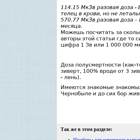
114.15 МкЗв разовая доза 
телец в крови, но не леталь
570.77 МкЗв разовая доза 
месяца.
Можешь посчитать за скольк
авторы этой статьи где то 
цифра 1 Зв или 1 000 000 м
Доза полусмертности (как-т
зиверт, 100% вроде от 3 зи
- лень).
Имеются знакомые знакомых,
Чернобыле и до сих бор жив
Так же в этом разделе:
Приборы для измерения радиа