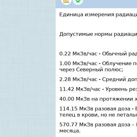
Единица измерения радиацио
Допустимые нормы радиаци
0.22 МкЗв/час - Обычный р
1.00 МкЗв/час - Облучение
через Северный полюс;
2.28 МкЗв/час - Средний д
11.42 МкЗв/час - Уровень р
40.00 МкЗв на протяжении 
114.15 МкЗв разовая доза 
телец в крови, но не леталь
570.77 МкЗв разовая доза 
месяца.