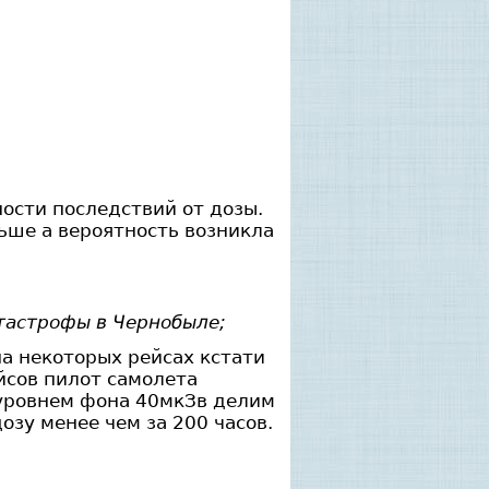
ости последствий от дозы.
льше а вероятность возникла
тастрофы в Чернобыле;
а некоторых рейсах кстати
ейсов пилот самолета
м уровнем фона 40мкЗв делим
озу менее чем за 200 часов.