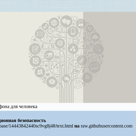
она для человека
ионная безопасность
/base/14443842440sc9vg8j48/text.html
на
raw.githubusercontent.com