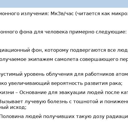
нного излучения: МкЗв/час (читается как микроз
онного фона для человека примерно следующие:
адиационный фон, которому подвергаются все люд
 получаемое экипажем самолета совершающего пер
опустимый уровень облучения для работников ат
езко увеличивающий вероятность развития рака;
жизни – Основание для эвакуации людей после ка
- Вызывает лучевую болезнь с тошнотой и пониж
ный исход;
– Половина людей получивших такую дозу радиаци