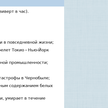
иверт в час).
и в повседневной жизни;
елет Токио - Нью-Йорк
омной промышленности;
тастрофы в Чернобыле;
енным содержанием белых
и, умирает в течение