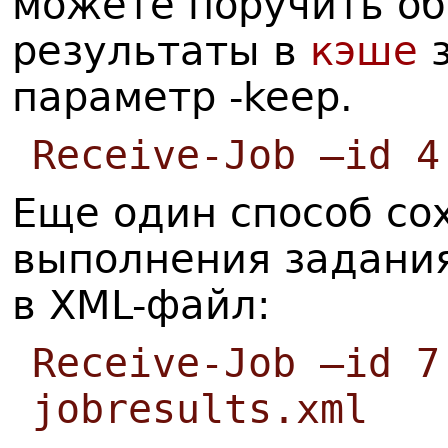
можете поручить об
результаты в
кэше
з
параметр -keep.
Receive-Job –id 4
Еще один способ со
выполнения задания
в XML-файл:
Receive-Job –id 7
jobresults.xml