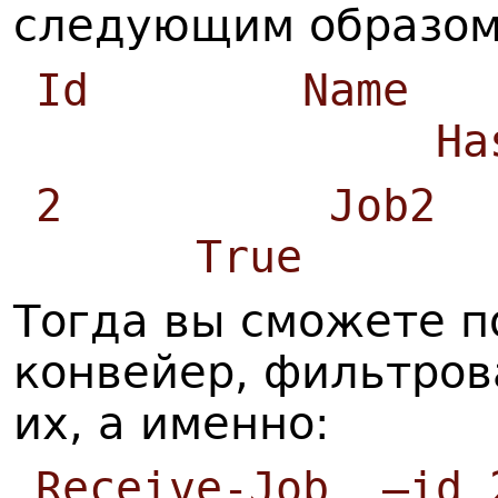
следующим образом
Id Name
HasMore
2 Job2 
True
Тогда вы сможете п
конвейер, фильтров
их, а именно:
Receive-Job –id 