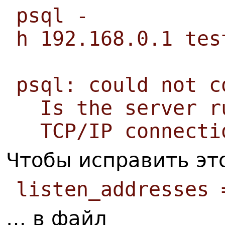
psql -
h 192.168.0.1 tes
psql: could not c
Is the server ru
TCP/IP connectio
Чтобы исправить это
listen_addresses 
… в файл