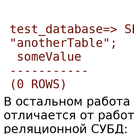
test_database=> S
"anotherTable";
someValue
-----------
(0 ROWS)
В остальном работа 
отличается от рабо
реляционной СУБД: