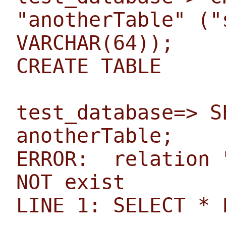
"anotherTable" ("
VARCHAR(64));
CREATE TABLE
test_database=> S
anotherTable;
ERROR: relation 
NOT exist
LINE 1: SELECT * 