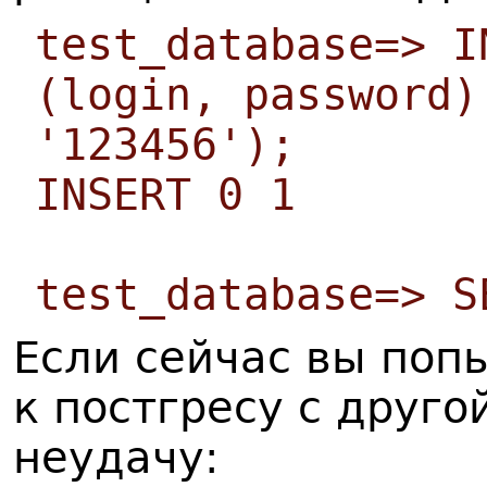
test_database=> I
(login, password)
'123456');
INSERT 0 1
test_database=> S
Если сейчас вы поп
к постгресу с друг
неудачу: