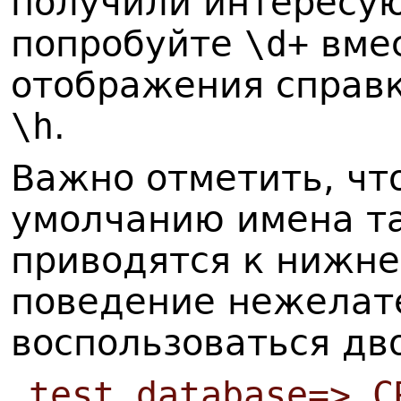
получили интересу
попробуйте
\d+
вме
отображения справ
\h
.
Важно отметить, что
умолчанию имена та
приводятся к нижне
поведение нежелат
воспользоваться дв
test_database=> C