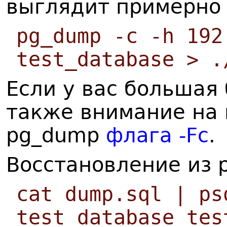
выглядит примерно 
pg_dump -c -h 192
test_database > .
Если у вас большая
также внимание на
pg_dump
флага -Fc
.
Восстановление из 
cat dump.sql | ps
test_database tes