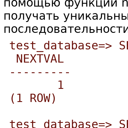
помощью функции n
получать уникальны
последовательности
test_database=> S
NEXTVAL
---------
1
(1 ROW)
test_database=> S