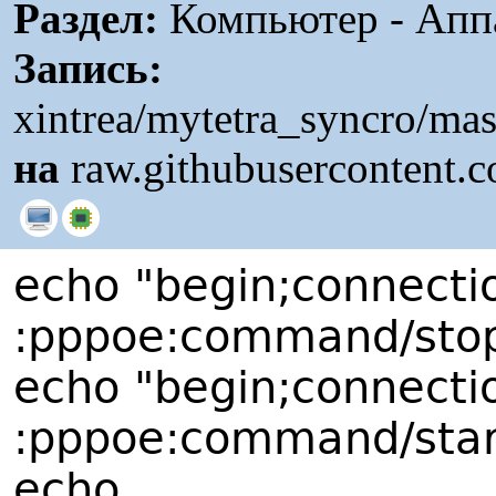
Раздел:
Компьютер - Аппа
Запись:
xintrea/mytetra_syncro/mas
на
raw.githubusercontent.
echo "begin;connecti
:pppoe:command/stop;
echo "begin;connecti
:pppoe:command/start
echo