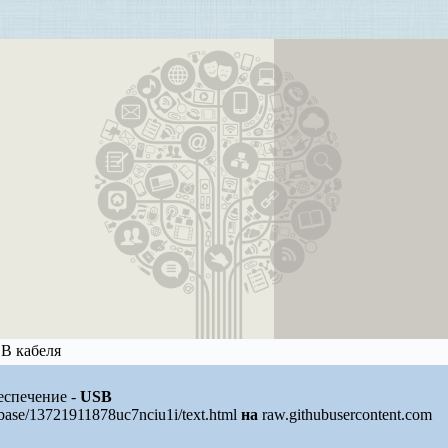
B кабеля
еспечение -
USB
/base/13721911878uc7nciu1i/text.html
на
raw.githubusercontent.com