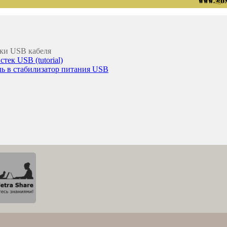
ки USB кабеля
тек USB (tutorial)
ь в стабилизатор питания USB