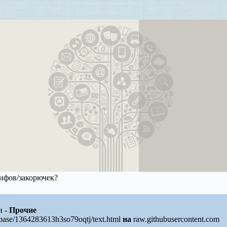
лифов/закорючек?
и -
Прочие
/base/1364283613h3so79oqtj/text.html
на
raw.githubusercontent.com