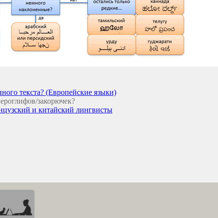
нного текста? (Европейские языки)
иероглифов/закорючек?
нцузский и китайский лингвисты