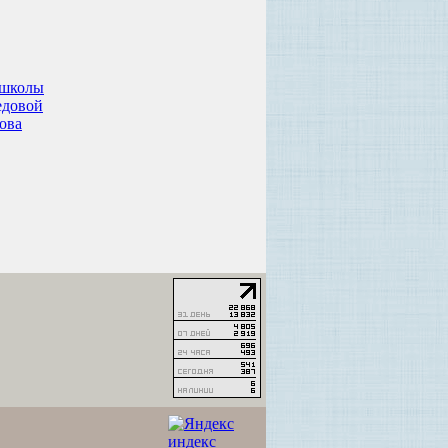
 школы
едовой
ова