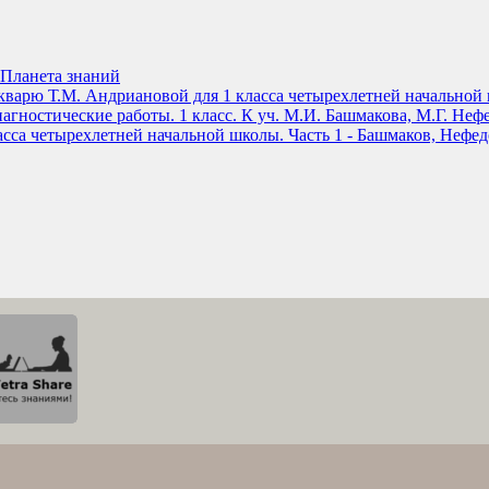
Планета знаний
букварю Т.М. Андриановой для 1 класса четырехлетней начальной
агностические работы. 1 класс. К уч. М.И. Башмакова, М.Г. Неф
асса четырехлетней начальной школы. Часть 1 - Башмаков, Нефед