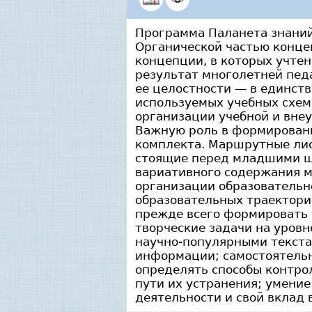
Программа Паланета знани
Органической частью конце
концепции, в которых учте
результат многолетней пед
ее целостности — в единств
используемых учебных схем,
организации учебной и вне
Важную роль в формировани
комплекта. Маршрутные лис
стоящие перед младшими шк
вариативного содержания м
организации образовательн
образовательных траектори
прежде всего формировать 
творческие задачи на уров
научно-популярными текста
информации; самостоятельн
определять способы контро
пути их устранения; умение
деятельности и свой вклад в