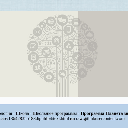
ология - Школа - Школьные программы -
Программа Планета з
/base/136428355183dipnhfb4/text.html
на
raw.githubusercontent.com