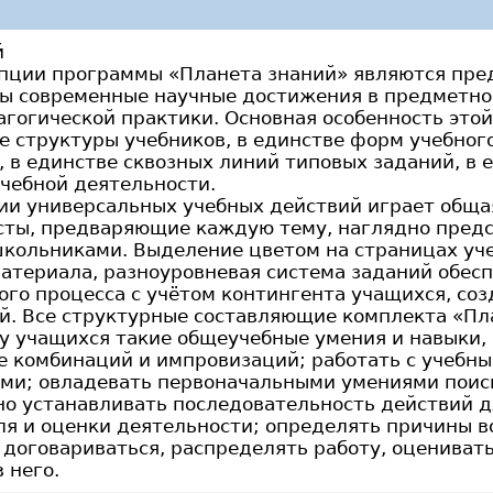
й
пции программы «Планета знаний» являются пре
ны современные научные достижения в предметно
агогической практики. Основная особенность это
е структуры учебников, в единстве форм учебного
 в единстве сквозных линий типовых заданий, в 
учебной деятельности.
и универсальных учебных действий играет общая
ты, предваряющие каждую тему, наглядно предс
ольниками. Выделение цветом на страницах уче
атериала, разноуровневая система заданий обес
ого процесса с учётом контингента учащихся, со
й. Все структурные составляющие комплекта «Пл
у учащихся такие общеучебные умения и навыки, 
не комбинаций и импровизаций; работать с учебн
ми; овладевать первоначальными умениями поис
о устанавливать последовательность действий д
ля и оценки деятельности; определять причины 
 договариваться, распределять работу, оцениват
 него.