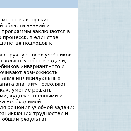
дметные авторские
й области знаний и
й программы заключается в
 процесса, в единстве
единстве подходов к
 структура всех учебников
тавляют учебные задачи,
бников инвариантного и
печивают возможность
здания индивидуальных
анета знаний» позволяют
как: умение решать
ыми, художественными и
ка необходимой
ля решения учебной задачи;
возникающих трудностей и
ь общий результат