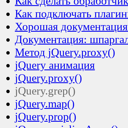
Как сделать обработчик
Как подключать плагин
Хорошая документация 
Документация: шпаргалк
Метод jQuery.proxy()
jQuery анимация
jQuery.proxy()
jQuery.grep()
jQuery.map()
jQuery.prop()