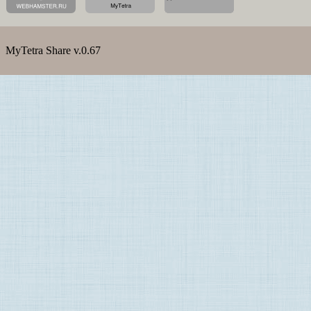
MyTetra Share v.0.67