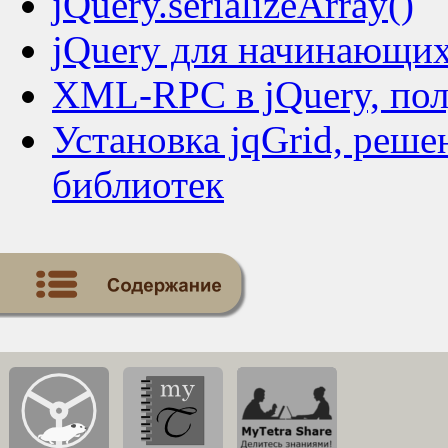
jQuery.serializeArray()
jQuery для начинающих
XML-RPC в jQuery, по
Установка jqGrid, реш
библиотек