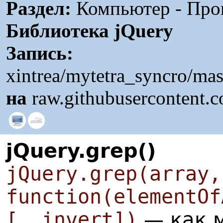
Раздел:
Компьютер - Прогр
Библиотека jQuery
Запись:
xintrea/mytetra_syncro/mas
на
raw.githubusercontent.
jQuery.grep()
jQuery.grep(array,
function(elementOf
[, invert])
— как м