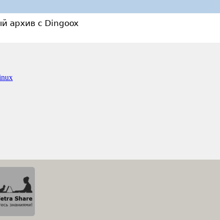
й архив с Dingoox
inux