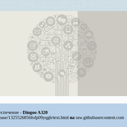
еспечение -
Dingoo A320
/base/1325526856fofp09yqgb/text.html
на
raw.githubusercontent.com