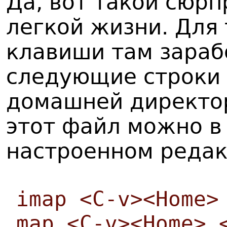
Да, вот такой сюрп
легкой жизни. Для 
клавиши там зараб
следующие строки в
домашней директо
этот файл можно в
настроенном редак
imap <C-v><Home>
map <C-v><Home> 