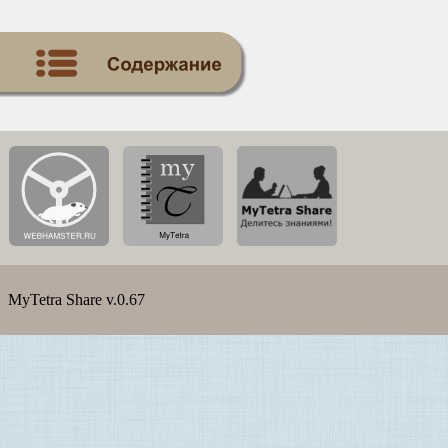
MyTetra Share v.0.67