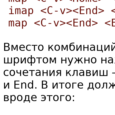
imap <C-v><End> 
map <C-v><End> <
Вместо комбинаци
шрифтом нужно на
сочетания клавиш -
и End. В итоге дол
вроде этого: