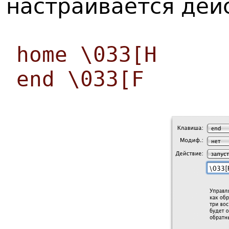
настраивается дей
home \033[H
end \033[F