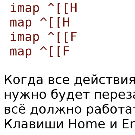
imap ^[[H
map ^[[H
imap ^[[F
map ^[[F
Когда все действи
нужно будет переза
всё должно работа
Клавиши Home и En